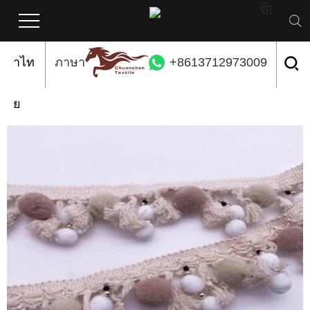

ภาษ
ภาษา
+8613712973009
าไท
ย