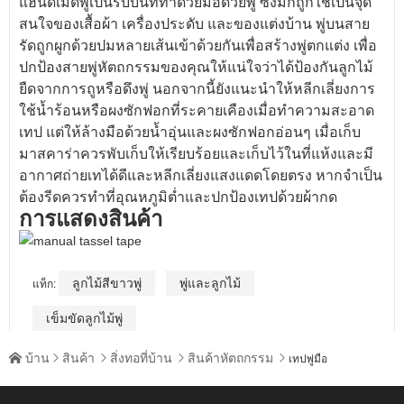
แฮนด์เมดพู่เป็นริบบิ้นที่ทำด้วยมือด้วยพู่ ซึ่งมักถูกใช้เป็นจุด
สนใจของเสื้อผ้า เครื่องประดับ และของแต่งบ้าน พู่บนสาย
รัดถูกผูกด้วยปมหลายเส้นเข้าด้วยกันเพื่อสร้างพู่ตกแต่ง เพื่อ
ปกป้องสายพู่หัตถกรรมของคุณให้แน่ใจว่าได้ป้องกันลูกไม้
ยืดจากการถูหรือดึงพู่ นอกจากนี้ยังแนะนำให้หลีกเลี่ยงการ
ใช้น้ำร้อนหรือผงซักฟอกที่ระคายเคืองเมื่อทำความสะอาด
เทป แต่ให้ล้างมือด้วยน้ำอุ่นและผงซักฟอกอ่อนๆ เมื่อเก็บ
มาสคาร่าควรพับเก็บให้เรียบร้อยและเก็บไว้ในที่แห้งและมี
อากาศถ่ายเทได้ดีและหลีกเลี่ยงแสงแดดโดยตรง หากจำเป็น
ต้องรีดควรทำที่อุณหภูมิต่ำและปกป้องเทปด้วยผ้ากด
การแสดงสินค้า
ลูกไม้สีขาวพู่
พู่และลูกไม้
แท็ก:
เข็มขัดลูกไม้พู่
บ้าน
สินค้า
สิ่งทอที่บ้าน
สินค้าหัตถกรรม





เทปพู่มือ