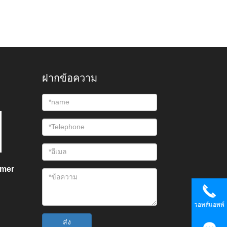
ฝากข้อความ
omer
วอทส์แอพพ์
ส่ง