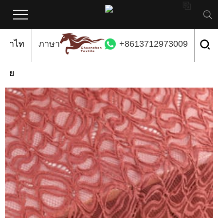

ภาษ
ภาษา
+8613712973009
าไท
ย