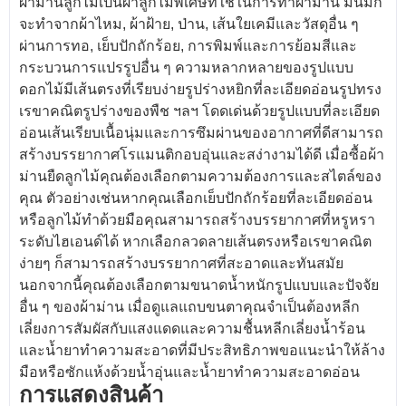
ผ้าม่านลูกไม้เป็นผ้าลูกไม้พิเศษที่ใช้ในการทำผ้าม่าน มันมัก
จะทำจากผ้าไหม, ผ้าฝ้าย, ป่าน, เส้นใยเคมีและวัสดุอื่น ๆ
ผ่านการทอ, เย็บปักถักร้อย, การพิมพ์และการย้อมสีและ
กระบวนการแปรรูปอื่น ๆ ความหลากหลายของรูปแบบ
ดอกไม้มีเส้นตรงที่เรียบง่ายรูปร่างหยิกที่ละเอียดอ่อนรูปทรง
เรขาคณิตรูปร่างของพืช ฯลฯ โดดเด่นด้วยรูปแบบที่ละเอียด
อ่อนเส้นเรียบเนื้อนุ่มและการซึมผ่านของอากาศที่ดีสามารถ
สร้างบรรยากาศโรแมนติกอบอุ่นและสง่างามได้ดี เมื่อซื้อผ้า
ม่านยืดลูกไม้คุณต้องเลือกตามความต้องการและสไตล์ของ
คุณ ตัวอย่างเช่นหากคุณเลือกเย็บปักถักร้อยที่ละเอียดอ่อน
หรือลูกไม้ทำด้วยมือคุณสามารถสร้างบรรยากาศที่หรูหรา
ระดับไฮเอนด์ได้ หากเลือกลวดลายเส้นตรงหรือเรขาคณิต
ง่ายๆ ก็สามารถสร้างบรรยากาศที่สะอาดและทันสมัย
นอกจากนี้คุณต้องเลือกตามขนาดน้ำหนักรูปแบบและปัจจัย
อื่น ๆ ของผ้าม่าน เมื่อดูแลแถบขนตาคุณจำเป็นต้องหลีก
เลี่ยงการสัมผัสกับแสงแดดและความชื้นหลีกเลี่ยงน้ำร้อน
และน้ำยาทำความสะอาดที่มีประสิทธิภาพขอแนะนำให้ล้าง
มือหรือซักแห้งด้วยน้ำอุ่นและน้ำยาทำความสะอาดอ่อน
การแสดงสินค้า